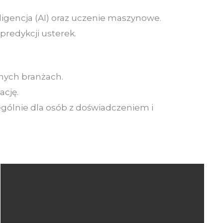
eligencja (AI) oraz uczenie maszynowe.
redykcji usterek.
nych branżach.
ację.
ególnie dla osób z doświadczeniem i