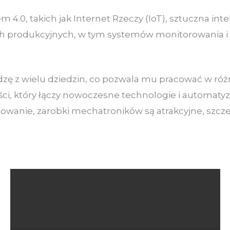
4.0, takich jak Internet Rzeczy (IoT), sztuczna int
produkcyjnych, w tym systemów monitorowania i p
dzę z wielu dziedzin, co pozwala mu pracować w róż
ści, który łączy nowoczesne technologie i automatyz
owanie, zarobki mechatroników są atrakcyjne, szcz