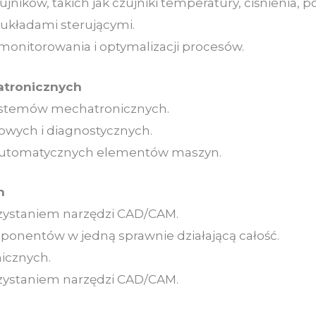
ików, takich jak czujniki temperatury, ciśnienia, poło
z układami sterującymi.
monitorowania i optymalizacji procesów.
atronicznych
systemów mechatronicznych.
owych i diagnostycznych.
 automatycznych elementów maszyn.
h
zystaniem narzędzi CAD/CAM.
ponentów w jedną sprawnie działającą całość.
icznych.
zystaniem narzędzi CAD/CAM.