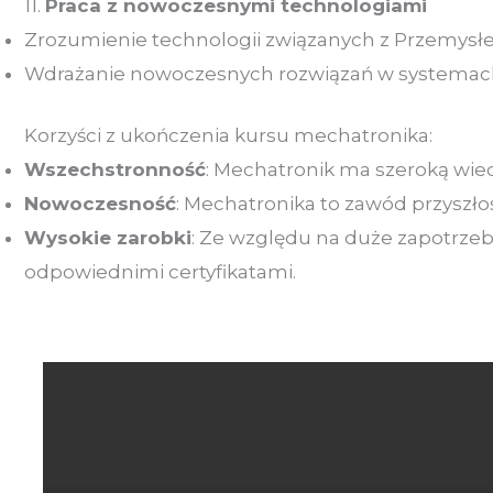
11.
Praca z nowoczesnymi technologiami
Zrozumienie technologii związanych z Przemysłem 
Wdrażanie nowoczesnych rozwiązań w systemach 
Korzyści z ukończenia kursu mechatronika:
Wszechstronność
: Mechatronik ma szeroką wie
Nowoczesność
: Mechatronika to zawód przyszło
Wysokie zarobki
: Ze względu na duże zapotrzeb
odpowiednimi certyfikatami.