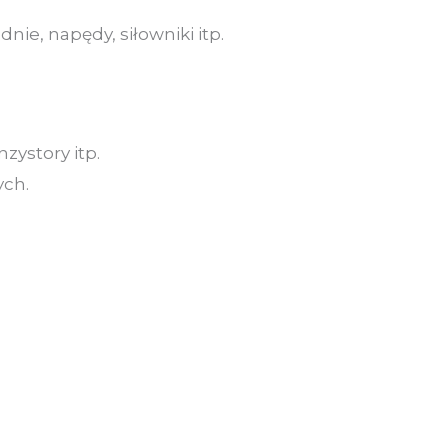
e, napędy, siłowniki itp.
zystory itp.
ych.