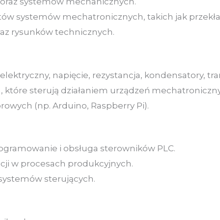
n oraz systemów mechanicznych.
 systemów mechatronicznych, takich jak przekładni
raz rysunków technicznych.
lektryczny, napięcie, rezystancja, kondensatory, tran
, które sterują działaniem urządzeń mechatroniczn
wych (np. Arduino, Raspberry Pi).
rogramowanie i obsługa sterowników PLC.
cji w procesach produkcyjnych.
 systemów sterujących.